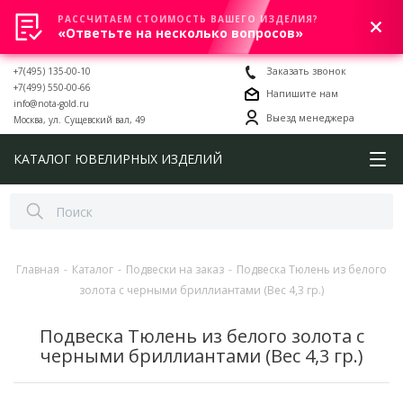
РАССЧИТАЕМ СТОИМОСТЬ ВАШЕГО ИЗДЕЛИЯ?
0
«Ответьте на несколько вопросов»
+7(495) 135-00-10
Заказать звонок
+7(499) 550-00-66
Напишите нам
info@nota-gold.ru
Выезд менеджера
Москва, ул. Сущевский вал, 49
КАТАЛОГ ЮВЕЛИРНЫХ ИЗДЕЛИЙ
Главная
-
Каталог
-
Подвески на заказ
-
Подвеска Тюлень из белого
золота с черными бриллиантами (Вес 4,3 гр.)
Подвеска Тюлень из белого золота с
черными бриллиантами (Вес 4,3 гр.)