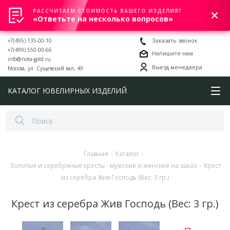
РАССЧИТАЕМ СТОИМОСТЬ ВАШЕГО ИЗДЕЛИЯ?
0
«Ответьте на несколько вопросов»
+7(495) 135-00-10
Заказать звонок
+7(499) 550-00-66
Напишите нам
info@nota-gold.ru
Выезд менеджера
Москва, ул. Сущевский вал, 49
КАТАЛОГ ЮВЕЛИРНЫХ ИЗДЕЛИЙ
Главная
-
Каталог
-
Золотые и серебряные кресты - мужские и женские на заказ
-
Крест
из серебра Жив Господь (Вес: 3 гр.)
Крест из серебра Жив Господь (Вес: 3 гр.)