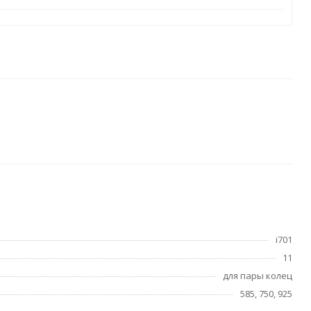
i701
11
для пары колец
585, 750, 925