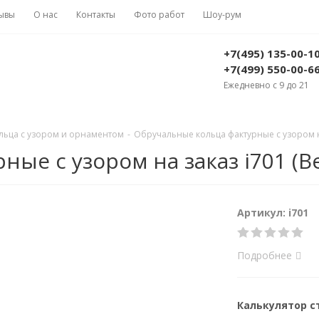
ывы
О нас
Контакты
Фото работ
Шоу-рум
+7(495) 135-00-1
+7(499) 550-00-6
Ежедневно с 9 до 21
льца с узором и орнаментом
-
Обручальные кольца фактурные с узором на 
е с узором на заказ i701 (Вес
Артикул: i701
Подробнее
Калькулятор 