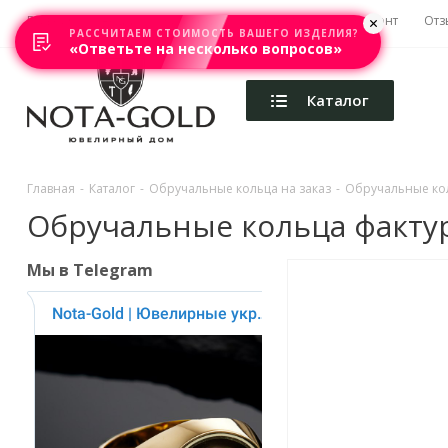
Главная
Акции
Каталоги
Изготовление
Ремонт
Отз
РАССЧИТАЕМ СТОИМОСТЬ ВАШЕГО ИЗДЕЛИЯ?
«Ответьте на несколько вопросов»
Каталог
Главная
-
Каталог
-
Обручальные кольца на заказ
-
Обручальные ко
Обручальные кольца фактурны
Мы в Telegram