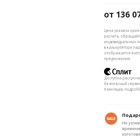
от
136 0
Цена указана орие
расчёта, обращайт
индивидуальных па
в калькуляторе пар
отображается в ит
предложения.
Доступна рассрочк
безопасный сервис
6 месяцев, подро
Подаро
Не успев
времени
изготов