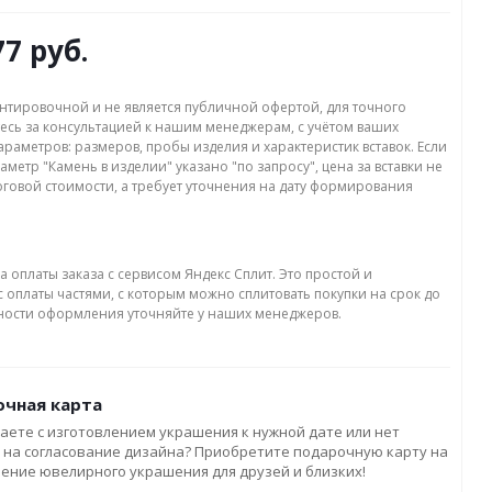
77 руб.
нтировочной и не является публичной офертой, для точного
есь за консультацией к нашим менеджерам, с учётом ваших
раметров: размеров, пробы изделия и характеристик вставок. Если
аметр "Камень в изделии" указано "по запросу", цена за вставки не
оговой стоимости, а требует уточнения на дату формирования
а оплаты заказа с сервисом Яндекс Сплит. Это простой и
 оплаты частями, с которым можно сплитовать покупки на срок до
бности оформления уточняйте у наших менеджеров.
чная карта
аете с изготовлением украшения к нужной дате или нет
 на согласование дизайна? Приобретите подарочную карту на
ление ювелирного украшения для друзей и близких!