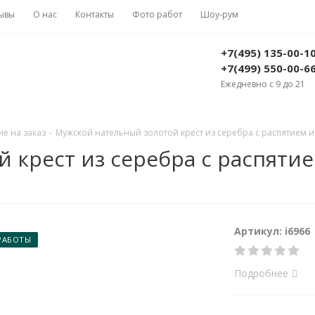
ывы
О нас
Контакты
Фото работ
Шоу-рум
+7(495) 135-00-1
+7(499) 550-00-6
Ежедневно с 9 до 21
е на заказ
-
Мужской нательный золотой крест из серебра с распятием и 
 крест из серебра с распят
Артикул: i6966
РАБОТЫ
Подробнее