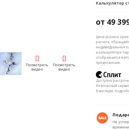
Калькулятор 
от
49 39
Цена указана орие
расчёта, обращайт
индивидуальных па
в калькуляторе пар
отображается в ит
предложения.
Посмотреть
Посмотреть
видео
видео
Доступна рассрочк
безопасный сервис
6 месяцев, подро
Подаро
Не успев
времени