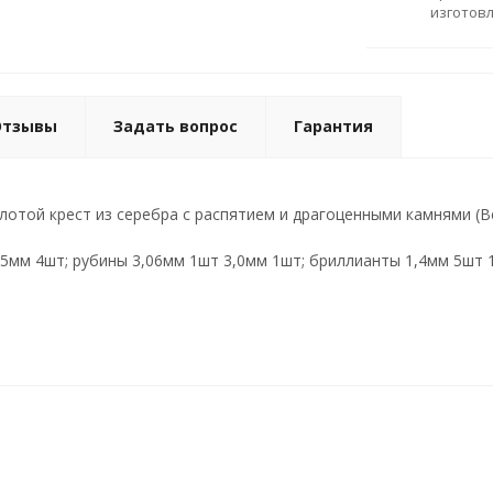
изготов
Отзывы
Задать вопрос
Гарантия
отой крест из серебра с распятием и драгоценными камнями (Вес
5мм 4шт; рубины 3,06мм 1шт 3,0мм 1шт; бриллианты 1,4мм 5шт 1