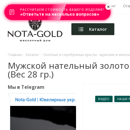
Главная
Акции
Каталоги
Изготовление
Ремонт
Отз
РАССЧИТАЕМ СТОИМОСТЬ ВАШЕГО ИЗДЕЛИЯ?
«Ответьте на несколько вопросов»
Каталог
Главная
-
Каталог
-
Золотые и серебряные кресты - мужские и женски
Мужской нательный золотой
(Вес 28 гр.)
Мы в Telegram
ВИДЕО
НАШИ 