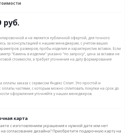
стоимости
9 руб.
нтировочной и не является публичной офертой, для точного
есь за консультацией к нашим менеджерам, с учётом ваших
раметров: размеров, пробы изделия и характеристик вставок. Если
аметр "Камень в изделии" указано "по запросу", цена за вставки не
оговой стоимости, а требует уточнения на дату формирования
а оплаты заказа с сервисом Яндекс Сплит. Это простой и
 оплаты частями, с которым можно сплитовать покупки на срок до
бности оформления уточняйте у наших менеджеров.
чная карта
аете с изготовлением украшения к нужной дате или нет
 на согласование дизайна? Приобретите подарочную карту на