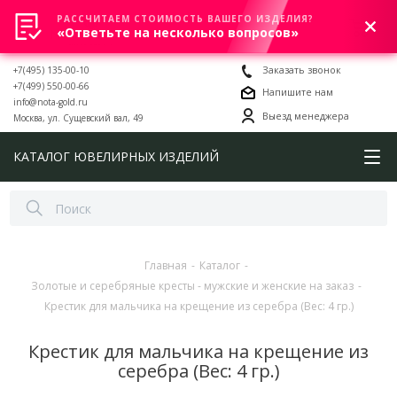
РАССЧИТАЕМ СТОИМОСТЬ ВАШЕГО ИЗДЕЛИЯ?
0
«Ответьте на несколько вопросов»
+7(495) 135-00-10
Заказать звонок
+7(499) 550-00-66
Напишите нам
info@nota-gold.ru
Выезд менеджера
Москва, ул. Сущевский вал, 49
КАТАЛОГ ЮВЕЛИРНЫХ ИЗДЕЛИЙ
Главная
-
Каталог
-
Золотые и серебряные кресты - мужские и женские на заказ
-
Крестик для мальчика на крещение из серебра (Вес: 4 гр.)
Крестик для мальчика на крещение из
серебра (Вес: 4 гр.)