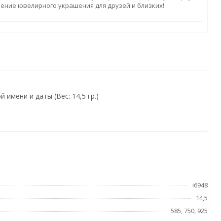
ление ювелирного украшения для друзей и близких!
мени и даты (Вес: 14,5 гр.)
i6948
14,5
585, 750, 925