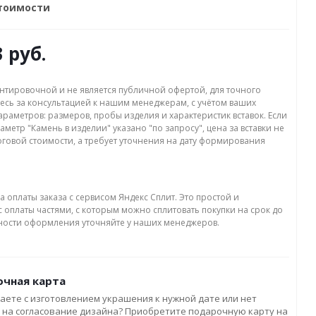
стоимости
3 руб.
нтировочной и не является публичной офертой, для точного
есь за консультацией к нашим менеджерам, с учётом ваших
раметров: размеров, пробы изделия и характеристик вставок. Если
аметр "Камень в изделии" указано "по запросу", цена за вставки не
оговой стоимости, а требует уточнения на дату формирования
а оплаты заказа с сервисом Яндекс Сплит. Это простой и
 оплаты частями, с которым можно сплитовать покупки на срок до
бности оформления уточняйте у наших менеджеров.
чная карта
аете с изготовлением украшения к нужной дате или нет
 на согласование дизайна? Приобретите подарочную карту на