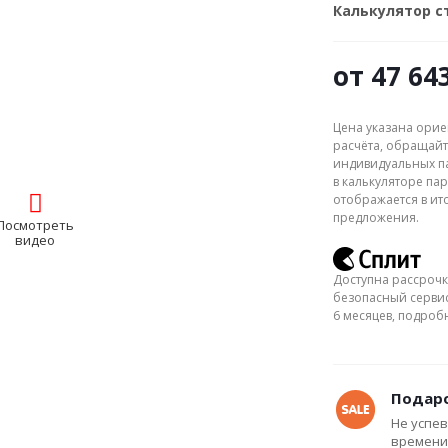
Калькулятор 
от
47 64
Цена указана орие
расчёта, обращайт
индивидуальных па
в калькуляторе пар
отображается в ит
предложения.
Посмотреть
видео
Доступна рассрочк
безопасный сервис
6 месяцев, подро
Подаро
Не успев
времени