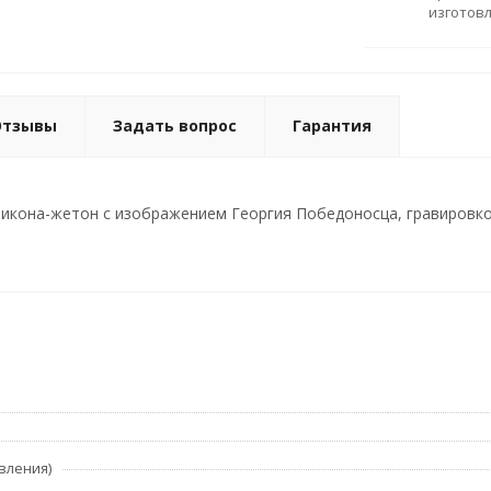
изготов
Отзывы
Задать вопрос
Гарантия
икона-жетон с изображением Георгия Победоносца, гравировкой и
вления)