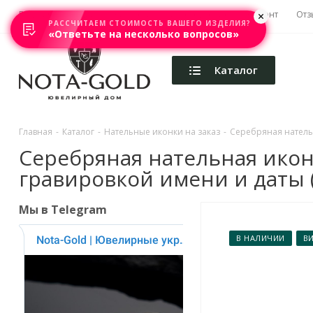
Главная
Акции
Каталоги
Изготовление
Ремонт
Отз
РАССЧИТАЕМ СТОИМОСТЬ ВАШЕГО ИЗДЕЛИЯ?
«Ответьте на несколько вопросов»
Каталог
Главная
-
Каталог
-
Нательные иконки на заказ
-
Серебряная нательн
Серебряная нательная икон
гравировкой имени и даты (В
Мы в Telegram
В НАЛИЧИИ
В