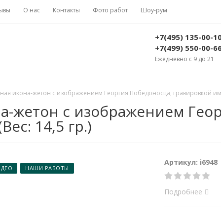
ывы
О нас
Контакты
Фото работ
Шоу-рум
+7(495) 135-00-1
+7(499) 550-00-6
Ежедневно с 9 до 21
ая икона-жетон с изображением Георгия Победоносца, гравировкой имени
а-жетон с изображением Геор
ес: 14,5 гр.)
Артикул: i6948
ИДЕО
НАШИ РАБОТЫ
Подробнее