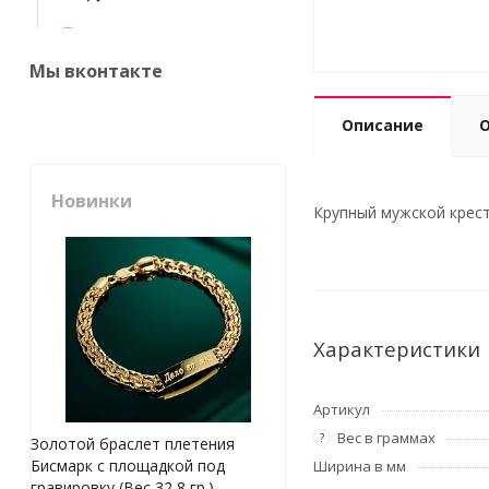
Мы вконтакте
Описание
Новинки
Крупный мужской крести
Характеристики
Артикул
Вес в граммах
?
Золотой браслет плетения
Бисмарк с площадкой под
Ширина в мм
гравировку (Вес 32,8 гр.)