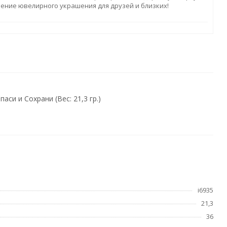
ление ювелирного украшения для друзей и близких!
си и Сохрани (Вес: 21,3 гр.)
i6935
21,3
36