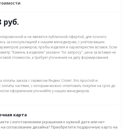
стоимости
8 руб.
нтировочной и не является публичной офертой, для точного
есь за консультацией к нашим менеджерам, с учётом ваших
раметров: размеров, пробы изделия и характеристик вставок. Если
аметр "Камень в изделии" указано "по запросу", цена за вставки не
оговой стоимости, а требует уточнения на дату формирования
а оплаты заказа с сервисом Яндекс Сплит. Это простой и
 оплаты частями, с которым можно сплитовать покупки на срок до
бности оформления уточняйте у наших менеджеров.
чная карта
аете с изготовлением украшения к нужной дате или нет
 на согласование дизайна? Приобретите подарочную карту на