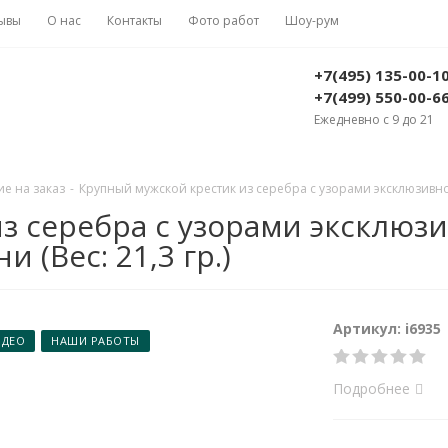
ывы
О нас
Контакты
Фото работ
Шоу-рум
+7(495) 135-00-1
+7(499) 550-00-6
Ежедневно с 9 до 21
е на заказ
-
Крупный мужской крестик из серебра с узорами эксклюзивног
з серебра с узорами эксклюз
 (Вес: 21,3 гр.)
Артикул: i6935
ИДЕО
НАШИ РАБОТЫ
Подробнее