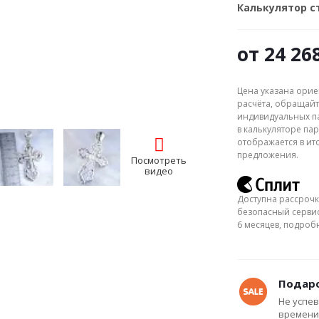
Калькулятор 
от
24 26
Цена указана орие
расчёта, обращайт
индивидуальных па
в калькуляторе пар
отображается в ит
предложения.
Посмотреть
видео
Доступна рассрочк
безопасный сервис
6 месяцев, подро
Подаро
Не успев
времени