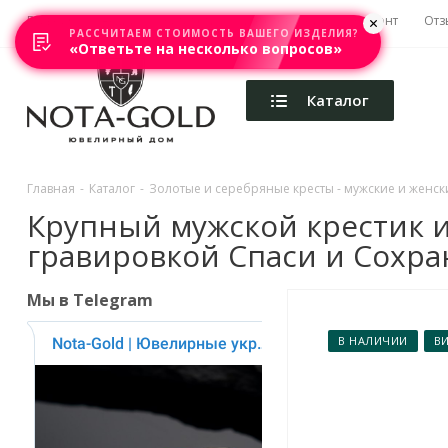
Главная
Акции
Каталоги
Изготовление
Ремонт
Отз
РАССЧИТАЕМ СТОИМОСТЬ ВАШЕГО ИЗДЕЛИЯ?
«Ответьте на несколько вопросов»
Каталог
Главная
-
Каталог
-
Золотые и серебряные кресты - мужские и женски
Крупный мужской крестик и
гравировкой Спаси и Сохрани
Мы в Telegram
В НАЛИЧИИ
В