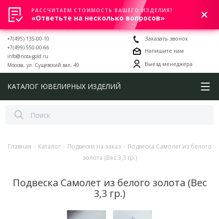
РАССЧИТАЕМ СТОИМОСТЬ ВАШЕГО ИЗДЕЛИЯ?
0
«Ответьте на несколько вопросов»
+7(495) 135-00-10
Заказать звонок
+7(499) 550-00-66
Напишите нам
info@nota-gold.ru
Выезд менеджера
Москва, ул. Сущевский вал, 49
КАТАЛОГ ЮВЕЛИРНЫХ ИЗДЕЛИЙ
Главная
-
Каталог
-
Подвески на заказ
-
Подвеска Самолет из белого
золота (Вес 3,3 гр.)
Подвеска Самолет из белого золота (Вес
3,3 гр.)