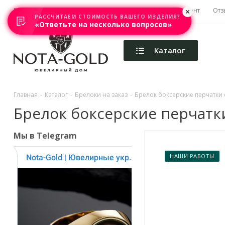
Главная
Акции
Каталоги
Изготовление
Ремонт
Отз
РАССЧИТАЕМ СТОИМОСТЬ ВАШЕГО ИЗДЕЛИЯ?
«Ответьте на несколько вопросов»
Каталог
Главная
-
Каталог
-
Брелоки на заказ
-
Брелок боксерские перчатки с
Брелок боксерские перчатки 
Мы в Telegram
НАШИ РАБОТЫ