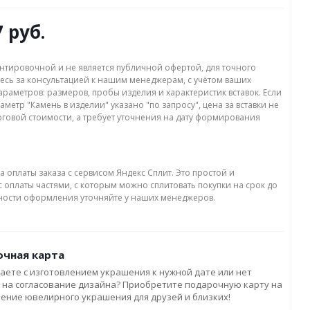
7 руб.
нтировочной и не является публичной офертой, для точного
есь за консультацией к нашим менеджерам, с учётом ваших
раметров: размеров, пробы изделия и характеристик вставок. Если
аметр "Камень в изделии" указано "по запросу", цена за вставки не
оговой стоимости, а требует уточнения на дату формирования
а оплаты заказа с сервисом Яндекс Сплит. Это простой и
 оплаты частями, с которым можно сплитовать покупки на срок до
бности оформления уточняйте у наших менеджеров.
чная карта
аете с изготовлением украшения к нужной дате или нет
 на согласование дизайна? Приобретите подарочную карту на
ление ювелирного украшения для друзей и близких!