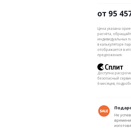
от
95 45
Цена указана орие
расчёта, обращайт
индивидуальных па
в калькуляторе пар
отображается в ит
предложения.
Доступна рассрочк
безопасный сервис
6 месяцев, подро
Подаро
Не успев
времени
изготов