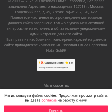
© 2009 — 2026 ИП Лозовая Ольга Сергеевна, Все права
защищены. Адрес место нахождения: 127018 г. Москва,
Сущевский вал, д. 49, 7 этаж, офис 702, БЦ JAZZ
Полное или частичное воспроизведение материалов
данного сайта разрешено только с указанием активной
гиперссылки на источник и обязательным уведомлением
администрации данного сайта
Все права на изображения ювелирных изделий на данном
сайте принадлежат компании ИП Лозовая Ольга Сергеевна.
Nota-Gold®
Мы в соцсетях
Мы используем файлы cookies. Продолжая просмотр сайта,
вы даёте
согласие
на работу с ними
Принять