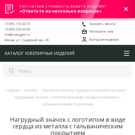
РАССЧИТАЕМ СТОИМОСТЬ ВАШЕГО ИЗДЕЛИЯ?
0
«Ответьте на несколько вопросов»
+7(495) 135-00-10
Заказать звонок
+7(499) 550-00-66
Напишите нам
info@nota-gold.ru
Выезд менеджера
Москва, ул. Сущевский вал, 49
КАТАЛОГ ЮВЕЛИРНЫХ ИЗДЕЛИЙ
Главная
-
Каталог
-
Значки из золота, серебра и металла на заказ
-
Нагрудный значок с логотипом в виде сердца из металла с
гальваническим покрытием
Нагрудный значок с логотипом в виде
сердца из металла с гальваническим
покрытием