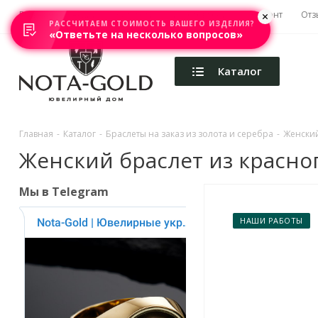
Главная
Акции
Каталоги
Изготовление
Ремонт
Отз
РАССЧИТАЕМ СТОИМОСТЬ ВАШЕГО ИЗДЕЛИЯ?
«Ответьте на несколько вопросов»
Каталог
Главная
-
Каталог
-
Браслеты на заказ из золота и серебра
-
Женский
Женский браслет из красног
Мы в Telegram
НАШИ РАБОТЫ