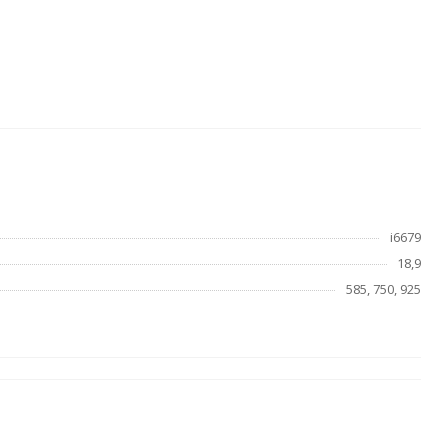
i6679
18,9
585, 750, 925