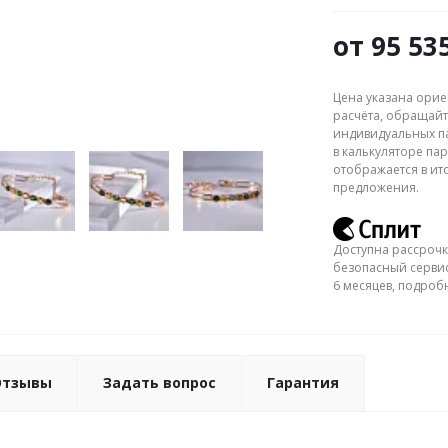
от
95 53
Цена указана орие
расчёта, обращайт
индивидуальных па
в калькуляторе пар
отображается в ит
предложения.
Доступна рассрочк
безопасный сервис
6 месяцев, подро
Отзывы
Задать вопрос
Гарантия