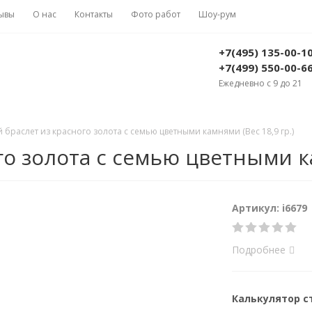
ывы
О нас
Контакты
Фото работ
Шоу-рум
+7(495) 135-00-1
+7(499) 550-00-6
Ежедневно с 9 до 21
 браслет из красного золота с семью цветными камнями (Вес 18,9 гр.)
о золота с семью цветными ка
Артикул: i6679
Подробнее
Калькулятор 