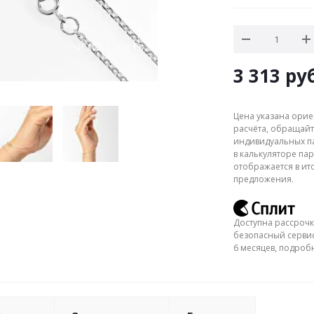
3 313
руб
Цена указана орие
расчёта, обращайт
индивидуальных па
в калькуляторе пар
отображается в ит
предложения.
Доступна рассрочк
безопасный сервис
6 месяцев, подро