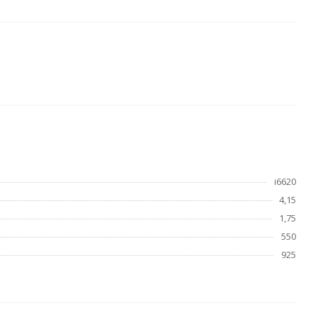
i6620
4,15
1,75
550
925