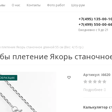
ывы
О нас
Контакты
Фото работ
Шоу-рум
+7(495) 135-00-1
+7(499) 550-00-6
Ежедневно с 9 до 21
плетение Якорь станочное длиной 55 см (Вес: 4,15 гр.)
бы плетение Якорь станочное д
Артикул: i6620
 ОБРАЗЦАХ
Подробнее
Калькулятор 