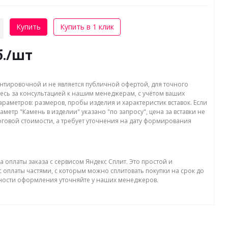
Купить
Купить в 1 клик
.
/шт
нтировочной и не является публичной офертой, для точного
есь за консультацией к нашим менеджерам, с учётом ваших
раметров: размеров, пробы изделия и характеристик вставок. Если
аметр "Камень в изделии" указано "по запросу", цена за вставки не
оговой стоимости, а требует уточнения на дату формирования
а оплаты заказа с сервисом Яндекс Сплит. Это простой и
 оплаты частями, с которым можно сплитовать покупки на срок до
бности оформления уточняйте у наших менеджеров.