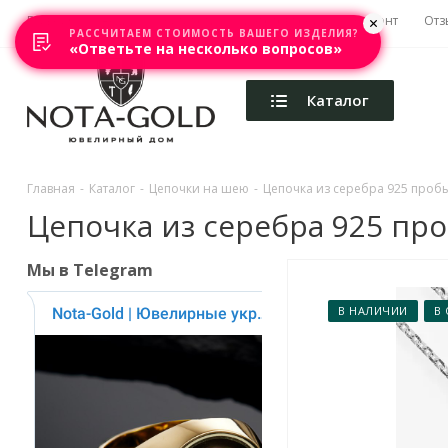
Главная
Акции
Каталоги
Изготовление
Ремонт
Отз
РАССЧИТАЕМ СТОИМОСТЬ ВАШЕГО ИЗДЕЛИЯ?
«Ответьте на несколько вопросов»
Каталог
Главная
-
Каталог
-
Цепочки на шею
-
Цепочка из серебра 925 пробы 
Цепочка из серебра 925 про
Мы в Telegram
В НАЛИЧИИ
В