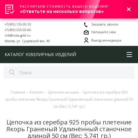
РАССЧИТАЕМ СТОИМОСТЬ ВАШЕГО ИЗДЕЛИЯ?
0
«Ответьте на несколько вопросов»
+7(495) 135-00-10
Заказать звонок
+7(499) 550-00-66
Напишите нам
info@nota-gold.ru
Выезд менеджера
Москва, ул. Сущевский вал, 49
КАТАЛОГ ЮВЕЛИРНЫХ ИЗДЕЛИЙ
Главная
-
Каталог
-
Цепочки на шею
-
Цепочка из серебра 925
пробы плетение Якорь Граненый Удлинённый станочное длиной 50
см (Вес: 5,741 гр.)
Цепочка из серебра 925 пробы плетение
Якорь Граненый Удлинённый станочное
длиной 50 см (Вес: 5,741 гр.)