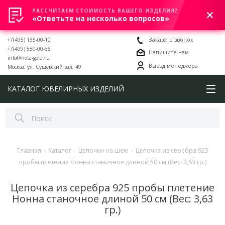
РАССЧИТАЕМ СТОИМОСТЬ ВАШЕГО ИЗДЕЛИЯ?
0
«Ответьте на несколько вопросов»
+7(495) 135-00-10
Заказать звонок
+7(499) 550-00-66
Напишите нам
info@nota-gold.ru
Выезд менеджера
Москва, ул. Сущевский вал, 49
КАТАЛОГ ЮВЕЛИРНЫХ ИЗДЕЛИЙ
Главная
-
Каталог
-
Цепочки на шею
-
Цепочка из серебра 925
пробы плетение Нонна станочное длиной 50 см (Вес: 3,63 гр.)
Цепочка из серебра 925 пробы плетение
Нонна станочное длиной 50 см (Вес: 3,63
гр.)