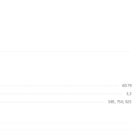
i6579
3,3
585, 750, 925