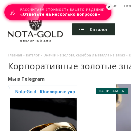
Главная
Акции
Каталоги
Изготовление
Ремонт
Отз
РАССЧИТАЕМ СТОИМОСТЬ ВАШЕГО ИЗДЕЛИЯ?
«Ответьте на несколько вопросов»
Каталог
Главная
-
Каталог
-
Значки из золота, серебра и металла на заказ
-
К
Корпоративные золотые знач
Мы в Telegram
НАШИ РАБОТЫ