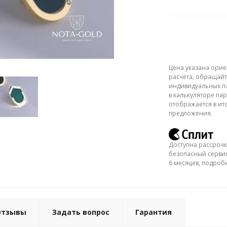
Цена указана орие
расчёта, обращайт
индивидуальных па
в калькуляторе пар
отображается в ит
предложения.
Доступна рассрочк
безопасный сервис
6 месяцев, подро
Отзывы
Задать вопрос
Гарантия