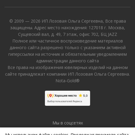
© 2009 — 2026 ИП Лозовая Ольга Сергеевна, Все права
защищены. Адрес место нахождения: 127018 г. Москва,
Сущевский вал, д. 49, 7 этаж, офис 702, БЦ JAZZ
Полное или частичное воспроизведение материалов
данного сайта разрешено только с указанием активной
гиперссылки на источник и обязательным уведомлением
администрации данного сайта
Все права на изображения ювелирных изделий на данном
сайте принадлежат компании ИП Лозовая Ольга Сергеевна.
Nota-Gold®
Мы в соцсетях
Мы используем файлы cookies. Продолжая просмотр сайта,