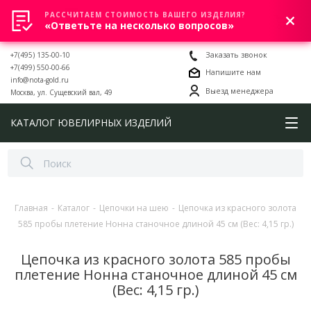
РАССЧИТАЕМ СТОИМОСТЬ ВАШЕГО ИЗДЕЛИЯ?
0
«Ответьте на несколько вопросов»
+7(495) 135-00-10
Заказать звонок
+7(499) 550-00-66
Напишите нам
info@nota-gold.ru
Выезд менеджера
Москва, ул. Сущевский вал, 49
КАТАЛОГ ЮВЕЛИРНЫХ ИЗДЕЛИЙ
Главная
-
Каталог
-
Цепочки на шею
-
Цепочка из красного золота
585 пробы плетение Нонна станочное длиной 45 см (Вес: 4,15 гр.)
Цепочка из красного золота 585 пробы
плетение Нонна станочное длиной 45 см
(Вес: 4,15 гр.)