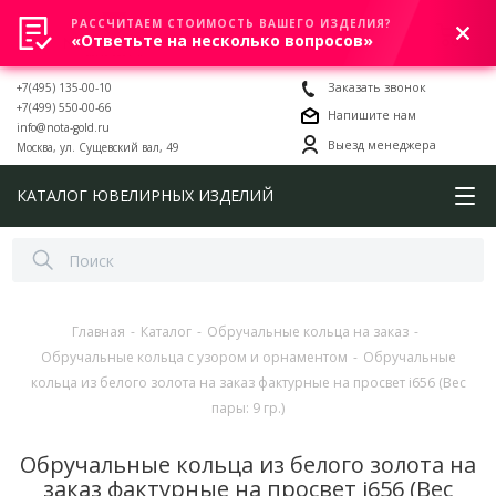
РАССЧИТАЕМ СТОИМОСТЬ ВАШЕГО ИЗДЕЛИЯ?
0
«Ответьте на несколько вопросов»
+7(495) 135-00-10
Заказать звонок
+7(499) 550-00-66
Напишите нам
info@nota-gold.ru
Выезд менеджера
Москва, ул. Сущевский вал, 49
КАТАЛОГ ЮВЕЛИРНЫХ ИЗДЕЛИЙ
Главная
-
Каталог
-
Обручальные кольца на заказ
-
Обручальные кольца с узором и орнаментом
-
Обручальные
кольца из белого золота на заказ фактурные на просвет i656 (Вес
пары: 9 гр.)
Обручальные кольца из белого золота на
заказ фактурные на просвет i656 (Вес