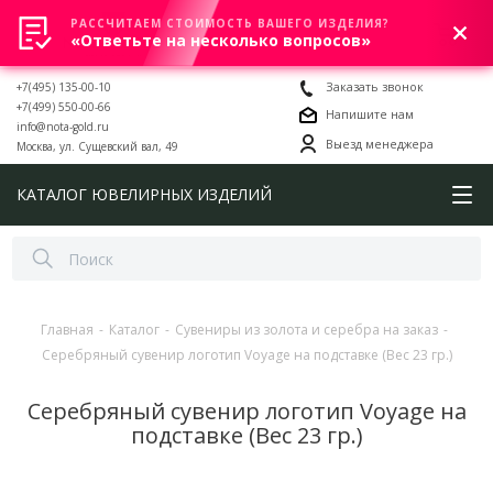
РАССЧИТАЕМ СТОИМОСТЬ ВАШЕГО ИЗДЕЛИЯ?
0
«Ответьте на несколько вопросов»
+7(495) 135-00-10
Заказать звонок
+7(499) 550-00-66
Напишите нам
info@nota-gold.ru
Выезд менеджера
Москва, ул. Сущевский вал, 49
КАТАЛОГ ЮВЕЛИРНЫХ ИЗДЕЛИЙ
Главная
-
Каталог
-
Сувениры из золота и серебра на заказ
-
Серебряный сувенир логотип Voyage на подставке (Вес 23 гр.)
Серебряный сувенир логотип Voyage на
подставке (Вес 23 гр.)