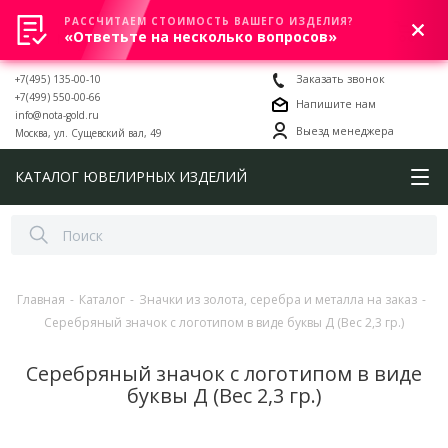
РАССЧИТАЕМ СТОИМОСТЬ ВАШЕГО ИЗДЕЛИЯ?
0
«Ответьте на несколько вопросов»
+7(495) 135-00-10
Заказать звонок
+7(499) 550-00-66
Напишите нам
info@nota-gold.ru
Выезд менеджера
Москва, ул. Сущевский вал, 49
КАТАЛОГ ЮВЕЛИРНЫХ ИЗДЕЛИЙ
Главная
-
Каталог
-
Значки из золота, серебра и металла на заказ
-
Серебряный значок с логотипом в виде буквы Д (Вес 2,3 гр.)
Серебряный значок с логотипом в виде
буквы Д (Вес 2,3 гр.)