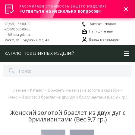
РАССЧИТАЕМ СТОИМОСТЬ ВАШЕГО ИЗДЕЛИЯ?
0
«Ответьте на несколько вопросов»
+7(495) 135-00-10
Заказать звонок
+7(499) 550-00-66
Напишите нам
info@nota-gold.ru
Выезд менеджера
Москва, ул. Сущевский вал, 49
КАТАЛОГ ЮВЕЛИРНЫХ ИЗДЕЛИЙ
Главная
-
Каталог
-
Браслеты на заказ из золота и серебра
-
Женский золотой браслет из двух дуг с бриллиантами (Вес 9,7 гр.)
Женский золотой браслет из двух дуг с
бриллиантами (Вес 9,7 гр.)