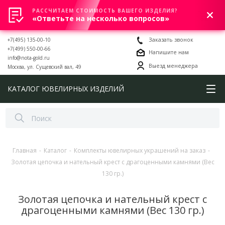
РАССЧИТАЕМ СТОИМОСТЬ ВАШЕГО ИЗДЕЛИЯ?
0
«Ответьте на несколько вопросов»
+7(495) 135-00-10
Заказать звонок
+7(499) 550-00-66
Напишите нам
info@nota-gold.ru
Выезд менеджера
Москва, ул. Сущевский вал, 49
КАТАЛОГ ЮВЕЛИРНЫХ ИЗДЕЛИЙ
Главная
-
Каталог
-
Комплекты ювелирных украшений на заказ
-
Золотая цепочка и нательный крест с драгоценными камнями (Вес
130 гр.)
Золотая цепочка и нательный крест с
драгоценными камнями (Вес 130 гр.)