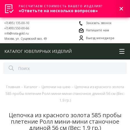
РАССЧИТАЕМ СТОИМОСТЬ ВАШЕГО ИЗДЕЛИЯ?
0
«Ответьте на несколько вопросов»
+7(495) 135-00-10
Заказать звонок
+7(499) 550-00-66
Напишите нам
info@nota-gold.ru
Выезд менеджера
Москва, ул. Сущевский вал, 49
КАТАЛОГ ЮВЕЛИРНЫХ ИЗДЕЛИЙ
Главная
-
Каталог
-
Цепочки на шею
-
Цепочка из красного золота
585 пробы плетение Ролл мини-мини станочное длиной 56 см (Вес:
1,9 гр.)
Цепочка из красного золота 585 пробы
плетение Ролл мини-мини станочное
длиной 56 см (Вес: 1,9 гр.)