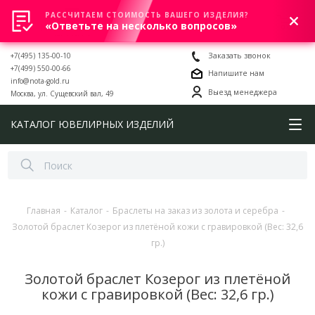
РАССЧИТАЕМ СТОИМОСТЬ ВАШЕГО ИЗДЕЛИЯ?
0
«Ответьте на несколько вопросов»
+7(495) 135-00-10
Заказать звонок
+7(499) 550-00-66
Напишите нам
info@nota-gold.ru
Выезд менеджера
Москва, ул. Сущевский вал, 49
КАТАЛОГ ЮВЕЛИРНЫХ ИЗДЕЛИЙ
Главная
-
Каталог
-
Браслеты на заказ из золота и серебра
-
Золотой браслет Козерог из плетёной кожи с гравировкой (Вес: 32,6
гр.)
Золотой браслет Козерог из плетёной
кожи с гравировкой (Вес: 32,6 гр.)