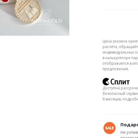
Цена указана орие
расчёта, обращайт
индивидуальных па
в калькуляторе пар
отображается в ит
предложения.
Доступна рассрочк
безопасный сервис
6 месяцев, подро
Подаро
Не успев
времени