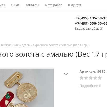
ывы
О нас
Контакты
Фото работ
Шоу-рум
+7(495) 135-00-1
+7(499) 550-00-6
Ежедневно с 9 до 21
Юбилейная медаль из красного золота с эмалью (Вес 17 гр.)
го золота с эмалью (Вес 17 гр
Артикул: i6390
Подробнее