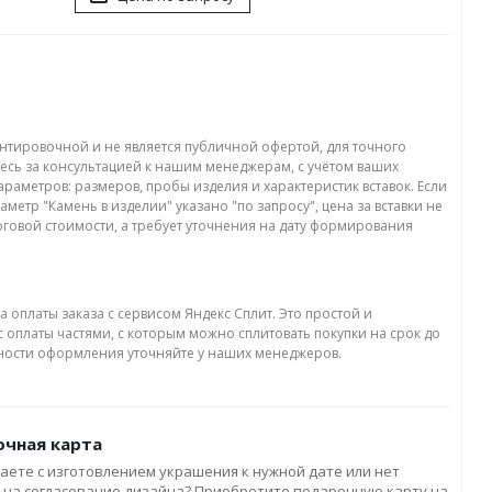
нтировочной и не является публичной офертой, для точного
есь за консультацией к нашим менеджерам, с учётом ваших
раметров: размеров, пробы изделия и характеристик вставок. Если
аметр "Камень в изделии" указано "по запросу", цена за вставки не
оговой стоимости, а требует уточнения на дату формирования
а оплаты заказа с сервисом Яндекс Сплит. Это простой и
 оплаты частями, с которым можно сплитовать покупки на срок до
бности оформления уточняйте у наших менеджеров.
чная карта
аете с изготовлением украшения к нужной дате или нет
 на согласование дизайна? Приобретите подарочную карту на