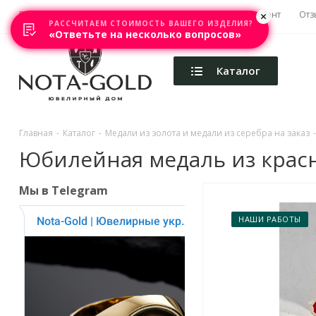
Главная
Акции
Каталоги
Изготовление
Ремонт
Отз
РАССЧИТАЕМ СТОИМОСТЬ ВАШЕГО ИЗДЕЛИЯ?
«Ответьте на несколько вопросов»
Каталог
Главная
-
Каталог
-
Медали из золота и медали из серебра на заказ
-
Юбилейная медаль из красно
Мы в Telegram
НАШИ РАБОТЫ