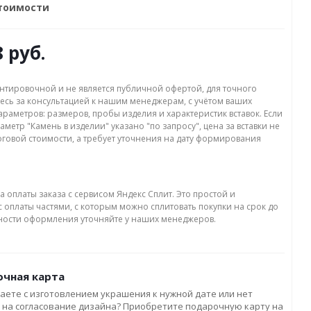
стоимости
8 руб.
нтировочной и не является публичной офертой, для точного
есь за консультацией к нашим менеджерам, с учётом ваших
раметров: размеров, пробы изделия и характеристик вставок. Если
аметр "Камень в изделии" указано "по запросу", цена за вставки не
оговой стоимости, а требует уточнения на дату формирования
а оплаты заказа с сервисом Яндекс Сплит. Это простой и
 оплаты частями, с которым можно сплитовать покупки на срок до
бности оформления уточняйте у наших менеджеров.
чная карта
аете с изготовлением украшения к нужной дате или нет
 на согласование дизайна? Приобретите подарочную карту на