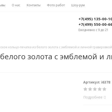
ывы
О нас
Контакты
Фото работ
Шоу-рум
+7(495) 135-00-1
+7(499) 550-00-6
Ежедневно с 9 до 21
ское кольцо-печатка из белого золота с эмблемой и личной гравировкой (В
белого золота с эмблемой и л
Артикул: i6378
Подробнее