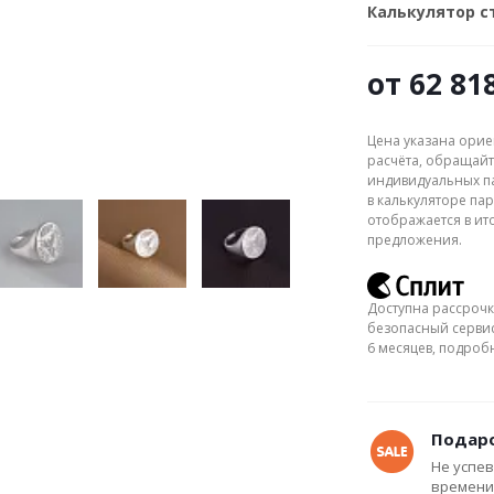
Калькулятор 
от
62 81
Цена указана орие
расчёта, обращайт
индивидуальных па
в калькуляторе пар
отображается в ит
предложения.
Доступна рассрочк
безопасный сервис
6 месяцев, подро
Подаро
Не успев
времени