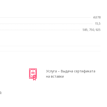
i6378
15,5
585, 750, 925
Услуга – Выдача сертификата
на вставки
й