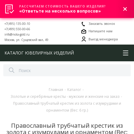
РАССЧИТАЕМ СТОИМОСТЬ ВАШЕГО ИЗДЕЛИЯ?
0
«Ответьте на несколько вопросов»
+7(495) 135-00-10
Заказать звонок
+7(499) 550-00-66
Напишите нам
info@nota-gold.ru
Выезд менеджера
Москва, ул. Сущевский вал, 49
КАТАЛОГ ЮВЕЛИРНЫХ ИЗДЕЛИЙ
Главная
-
Каталог
-
Золотые и серебряные кресты - мужские и женские на заказ
-
Православный трубчатый крестик из золота с изумрудами и
орнаментом (Вес: 6 гр.)
Православный трубчатый крестик из
золота с изумрудами и орнаментом (Вес: