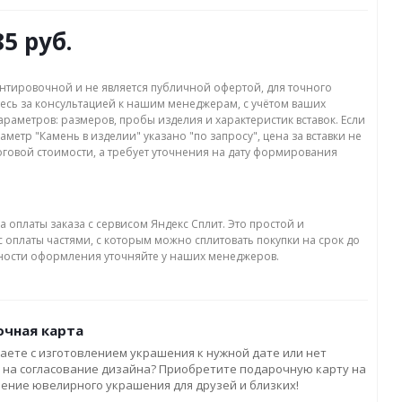
85 руб.
нтировочной и не является публичной офертой, для точного
есь за консультацией к нашим менеджерам, с учётом ваших
раметров: размеров, пробы изделия и характеристик вставок. Если
аметр "Камень в изделии" указано "по запросу", цена за вставки не
оговой стоимости, а требует уточнения на дату формирования
а оплаты заказа с сервисом Яндекс Сплит. Это простой и
 оплаты частями, с которым можно сплитовать покупки на срок до
бности оформления уточняйте у наших менеджеров.
чная карта
аете с изготовлением украшения к нужной дате или нет
 на согласование дизайна? Приобретите подарочную карту на
ление ювелирного украшения для друзей и близких!