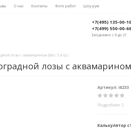
ывы
О нас
Контакты
Фото работ
Шоу-рум
+7(495) 135-00-1
+7(499) 550-00-6
Ежедневно с 9 до 21
дной лозы с аквамарином (Вес: 5,4 гр.)
градной лозы с аквамарином (В
Артикул: i6233
Подробнее
Калькулятор 