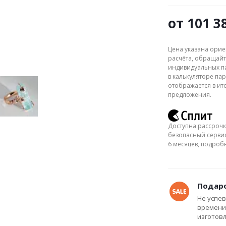
от
101 3
Цена указана орие
расчёта, обращайт
индивидуальных па
в калькуляторе пар
отображается в ит
предложения.
Доступна рассрочк
безопасный сервис
6 месяцев, подро
Подаро
Не успев
времени
изготов