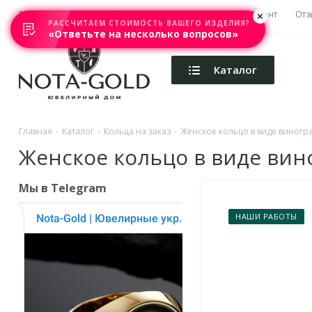
Главная
Акции
Каталоги
Изготовление
Ремонт
Отз
РАССЧИТАЕМ СТОИМОСТЬ ВАШЕГО ИЗДЕЛИЯ?
«Ответьте на несколько вопросов»
Каталог
Главная
-
Каталог
-
Кольца на заказ
-
Женское кольцо в виде виногра
Женское кольцо в виде вино
Мы в Telegram
НАШИ РАБОТЫ