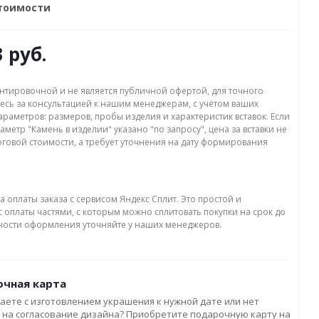
стоимости
3 руб.
нтировочной и не является публичной офертой, для точного
есь за консультацией к нашим менеджерам, с учётом ваших
раметров: размеров, пробы изделия и характеристик вставок. Если
аметр "Камень в изделии" указано "по запросу", цена за вставки не
оговой стоимости, а требует уточнения на дату формирования
а оплаты заказа с сервисом Яндекс Сплит. Это простой и
 оплаты частями, с которым можно сплитовать покупки на срок до
бности оформления уточняйте у наших менеджеров.
чная карта
аете с изготовлением украшения к нужной дате или нет
 на согласование дизайна? Приобретите подарочную карту на