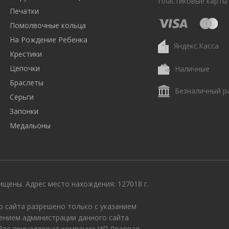
Пластиковые карты
Печатки
Помолвочные кольца
На Рождение Ребенка
Яндекс.Касса
Крестики
Цепочки
Наличные
Браслеты
Безналичный р
Серьги
Запонки
Медальоны
щены. Адрес место нахождения: 127018 г.
 сайта разрешено только с указанием
ением администрации данного сайта
айте принадлежат компании ИП Лозовая