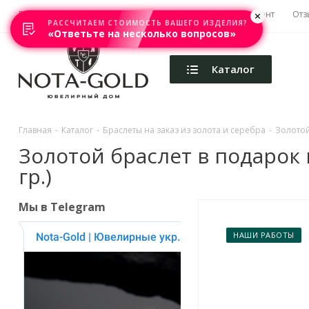
Главная
Акции
Каталоги
Изготовление
Ремонт
Отз
РАССЧИТАЕМ СТОИМОСТЬ ВАШЕГО ИЗДЕЛИЯ?
«Ответьте на несколько вопросов»
Каталог
Главная
-
Каталог
-
Браслеты на заказ из золота и серебра
-
Золотой
Золотой браслет в подарок 
гр.)
Мы в Telegram
НАШИ РАБОТЫ