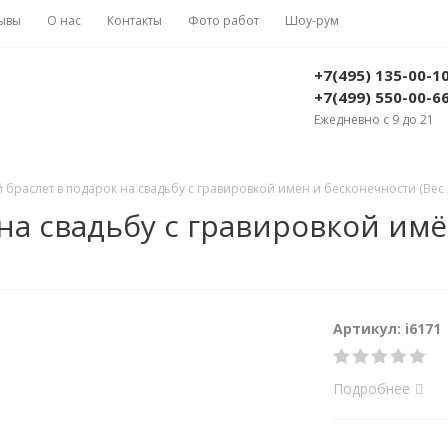
ывы
О нас
Контакты
Фото работ
Шоу-рум
+7(495) 135-00-1
+7(499) 550-00-6
Ежедневно с 9 до 21
 браслет в подарок на свадьбу с гравировкой имён и бесконечности (Вес 2
на свадьбу с гравировкой имё
Артикул: i6171
Подробнее