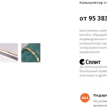
Калькулятор 
от
95 38
Цена указана орие
расчёта, обращайт
индивидуальных па
в калькуляторе пар
отображается в ит
предложения.
Доступна рассрочк
безопасный сервис
6 месяцев, подро
Подаро
Не успев
времени