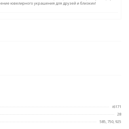
ление ювелирного украшения для друзей и близких!
)
i6171
28
585, 750, 925