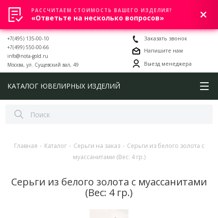
РАССЧИТАЕМ СТОИМОСТЬ ВАШЕГО ИЗДЕЛИЯ?
0
«Ответьте на несколько вопросов»
+7(495) 135-00-10
Заказать звонок
+7(499) 550-00-66
Напишите нам
info@nota-gold.ru
Выезд менеджера
Москва, ул. Сущевский вал, 49
КАТАЛОГ ЮВЕЛИРНЫХ ИЗДЕЛИЙ
Главная
-
Каталог
-
Серьги на заказ
-
Серьги из белого золота с
муассанитами (Вес: 4 гр.)
Серьги из белого золота с муассанитами
(Вес: 4 гр.)