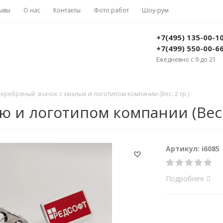
ывы
О нас
Контакты
Фото работ
Шоу-рум
+7(495) 135-00-1
+7(499) 550-00-6
Ежедневно с 9 до 21
еребряный значок с эмалью и логотипом компании (Вес: 2 гр.)
 и логотипом компании (Вес: 
Артикул: i6085
Подробнее