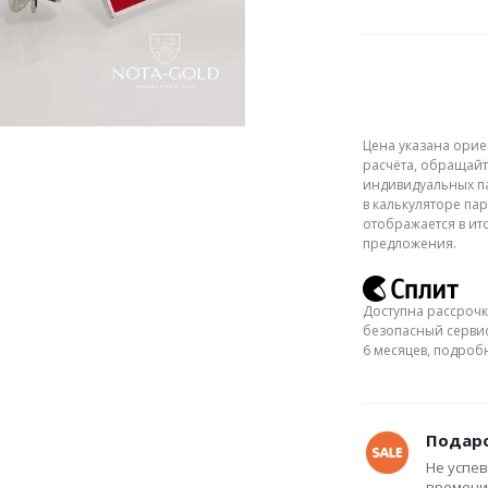
Цена указана орие
расчёта, обращайт
индивидуальных па
в калькуляторе пар
отображается в ит
предложения.
Доступна рассрочк
безопасный сервис
6 месяцев, подро
Подаро
Не успев
времени