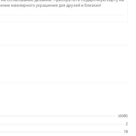
ление ювелирного украшения для друзей и близких!
i6085
2
18