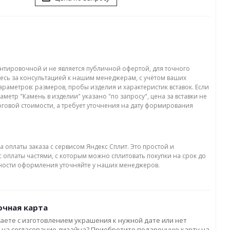
нтировочной и не является публичной офертой, для точного
есь за консультацией к нашим менеджерам, с учётом ваших
раметров: размеров, пробы изделия и характеристик вставок. Если
аметр "Камень в изделии" указано "по запросу", цена за вставки не
оговой стоимости, а требует уточнения на дату формирования
а оплаты заказа с сервисом Яндекс Сплит. Это простой и
 оплаты частями, с которым можно сплитовать покупки на срок до
бности оформления уточняйте у наших менеджеров.
чная карта
аете с изготовлением украшения к нужной дате или нет
 на согласование дизайна? Приобретите подарочную карту на