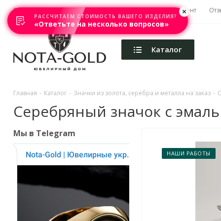
Главная
Акции
Каталоги
Изготовление
Ремонт
Отз
РАССЧИТАЕМ СТОИМОСТЬ ВАШЕГО ИЗДЕЛИЯ?
«Ответьте на несколько вопросов»
Каталог
Главная
-
Каталог
-
Значки из золота, серебра и металла на заказ
-
С
Серебряный значок с эмалью
Мы в Telegram
НАШИ РАБОТЫ