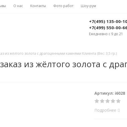
ывы
О нас
Контакты
Фото работ
Шоу-рум
+7(495) 135-00-1
+7(499) 550-00-6
Ежедневно с 9 до 21
аз из жёлтого золота с драгоценными камнями Клиента (Вес: 3,5 гр.)
 заказ из жёлтого золота с д
Артикул: i6028
Подробнее