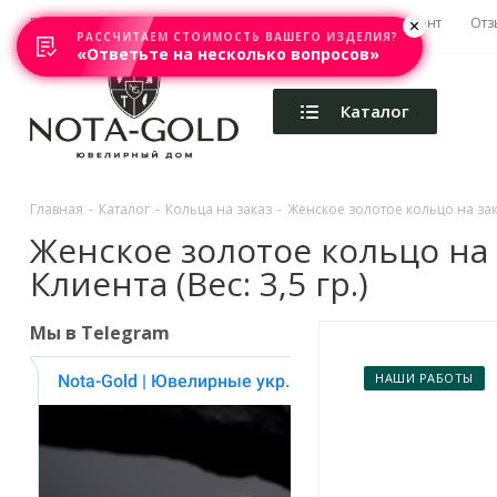
Главная
Акции
Каталоги
Изготовление
Ремонт
Отз
РАССЧИТАЕМ СТОИМОСТЬ ВАШЕГО ИЗДЕЛИЯ?
«Ответьте на несколько вопросов»
Каталог
Главная
-
Каталог
-
Кольца на заказ
-
Женское золотое кольцо на зак
Женское золотое кольцо на
Клиента (Вес: 3,5 гр.)
Мы в Telegram
НАШИ РАБОТЫ