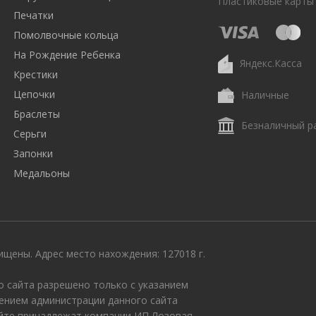
Пластиковые карты
Печатки
Помолвочные кольца
На Рождение Ребенка
Яндекс.Касса
Крестики
Цепочки
Наличные
Браслеты
Безналичный р
Серьги
Запонки
Медальоны
щены. Адрес место нахождения: 127018 г.
 сайта разрешено только с указанием
ением администрации данного сайта
айте принадлежат компании ИП Лозовая