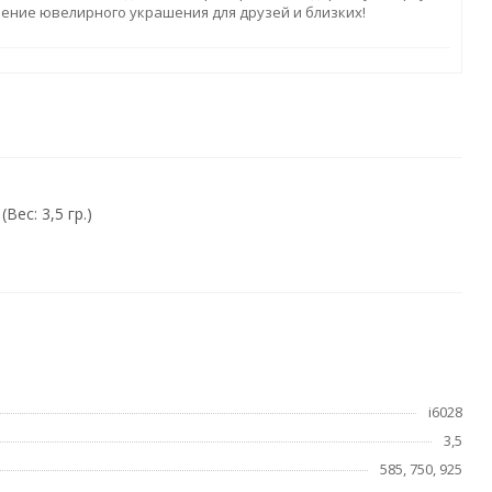
ление ювелирного украшения для друзей и близких!
ес: 3,5 гр.)
i6028
3,5
585, 750, 925