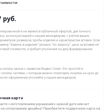
стоимости
7 руб.
нтировочной и не является публичной офертой, для точного
есь за консультацией к нашим менеджерам, с учётом ваших
раметров: размеров, пробы изделия и характеристик вставок. Если
аметр "Камень в изделии" указано "по запросу", цена за вставки не
оговой стоимости, а требует уточнения на дату формирования
а оплаты заказа с сервисом Яндекс Сплит. Это простой и
 оплаты частями, с которым можно сплитовать покупки на срок до
бности оформления уточняйте у наших менеджеров.
чная карта
аете с изготовлением украшения к нужной дате или нет
 на согласование дизайна? Приобретите подарочную карту на