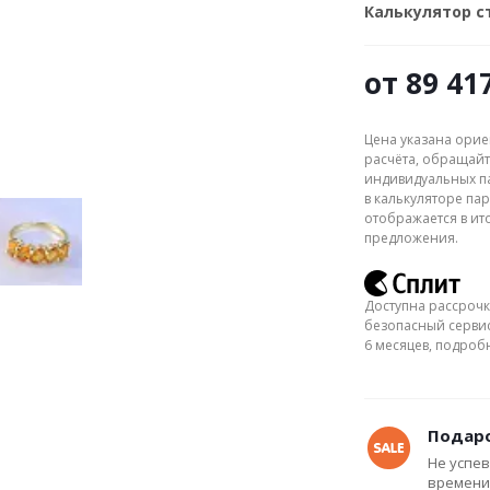
Калькулятор 
от
89 41
Цена указана орие
расчёта, обращайт
индивидуальных па
в калькуляторе пар
отображается в ит
предложения.
Доступна рассрочк
безопасный сервис
6 месяцев, подро
Подаро
Не успев
времени