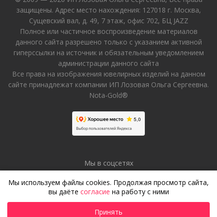
защищены. Адрес место нахождения: 127018 г. Москва,
Сущевский вал, д. 49, 7 этаж, офис 702, БЦ JAZZ
Полное или частичное воспроизведение материалов
данного сайта разрешено только с указанием активной
гиперссылки на источник и обязательным уведомлением
администрации данного сайта
Все права на изображения ювелирных изделий на данном
сайте принадлежат компании ИП Лозовая Ольга Сергеевна.
Nota-Gold®
Мы в соцсетях
Мы используем файлы cookies. Продолжая просмотр сайта,
вы даёте
согласие
на работу с ними
Принять