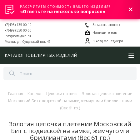
РАССЧИТАЕМ СТОИМОСТЬ ВАШЕГО ИЗДЕЛИЯ?
0
«Ответьте на несколько вопросов»
+7(495) 135-00-10
Заказать звонок
+7(499) 550-00-66
Напишите нам
info@nota-gold.ru
Выезд менеджера
Москва, ул. Сущевский вал, 49
КАТАЛОГ ЮВЕЛИРНЫХ ИЗДЕЛИЙ
Главная
-
Каталог
-
Цепочки на шею
-
Золотая цепочка плетение
Московский Бит с подвеской на замке, жемчугом и бриллиантами
(Вес 61 гр.)
Золотая цепочка плетение Московский
Бит с подвеской на замке, жемчугом и
бриллиантами (Вес 61 гр.)