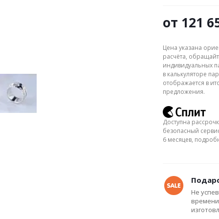
от
121 6
Цена указана орие
расчёта, обращайт
индивидуальных па
в калькуляторе пар
отображается в ит
предложения.
Доступна рассрочк
безопасный сервис
6 месяцев, подро
Подаро
Не успев
времени
изготов