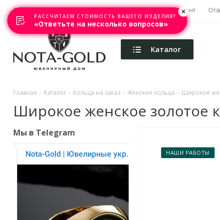
Главная
Акции
Каталоги
Изготовление
Ремонт
Отз
РАССЧИТАЕМ СТОИМОСТЬ ВАШЕГО ИЗДЕЛИЯ?
«Ответьте на несколько вопросов»
Каталог
Главная
-
Каталог
-
Кольца на заказ
-
Женские кольца
-
Широкое женс
Широкое женское золотое ко
Мы в Telegram
НАШИ РАБОТЫ