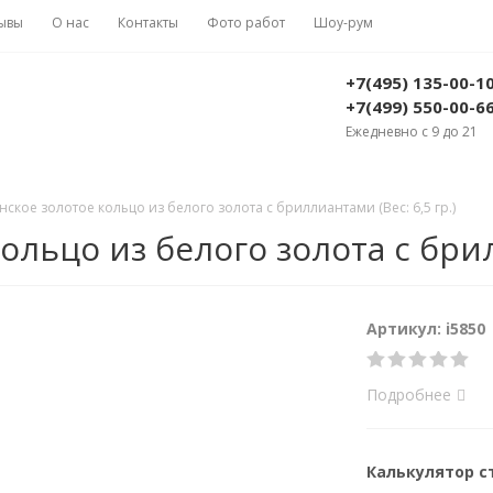
ывы
О нас
Контакты
Фото работ
Шоу-рум
+7(495) 135-00-1
+7(499) 550-00-6
Ежедневно с 9 до 21
кое золотое кольцо из белого золота с бриллиантами (Вес: 6,5 гр.)
льцо из белого золота с брилл
Артикул: i5850
Подробнее
Калькулятор 