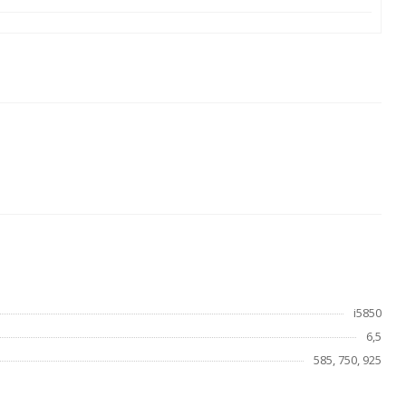
i5850
6,5
585, 750, 925