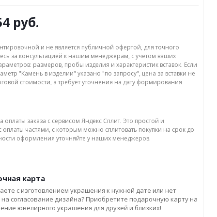
54 руб.
нтировочной и не является публичной офертой, для точного
есь за консультацией к нашим менеджерам, с учётом ваших
раметров: размеров, пробы изделия и характеристик вставок. Если
аметр "Камень в изделии" указано "по запросу", цена за вставки не
оговой стоимости, а требует уточнения на дату формирования
а оплаты заказа с сервисом Яндекс Сплит. Это простой и
 оплаты частями, с которым можно сплитовать покупки на срок до
бности оформления уточняйте у наших менеджеров.
чная карта
аете с изготовлением украшения к нужной дате или нет
 на согласование дизайна? Приобретите подарочную карту на
ление ювелирного украшения для друзей и близких!