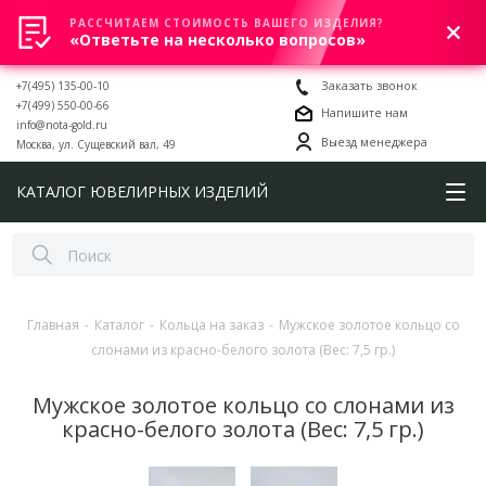
РАССЧИТАЕМ СТОИМОСТЬ ВАШЕГО ИЗДЕЛИЯ?
0
«Ответьте на несколько вопросов»
+7(495) 135-00-10
Заказать звонок
+7(499) 550-00-66
Напишите нам
info@nota-gold.ru
Выезд менеджера
Москва, ул. Сущевский вал, 49
КАТАЛОГ ЮВЕЛИРНЫХ ИЗДЕЛИЙ
Главная
-
Каталог
-
Кольца на заказ
-
Мужское золотое кольцо со
слонами из красно-белого золота (Вес: 7,5 гр.)
Мужское золотое кольцо со слонами из
красно-белого золота (Вес: 7,5 гр.)