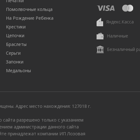
Печатки
Помолвочные кольца
На Рождение Ребенка
Яндекс.Касса
Крестики
Цепочки
Наличные
Браслеты
Безналичный р
Серьги
Запонки
Медальоны
щены. Адрес место нахождения: 127018 г.
 сайта разрешено только с указанием
ением администрации данного сайта
айте принадлежат компании ИП Лозовая