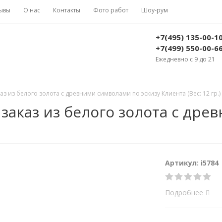
ывы
О нас
Контакты
Фото работ
Шоу-рум
+7(495) 135-00-1
+7(499) 550-00-6
Ежедневно с 9 до 21
з из белого золота с древними символами по эскизу Клиента (Вес: 12 гр.)
заказ из белого золота с дре
Артикул: i5784
Подробнее