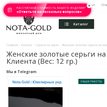
Главная
Акции
Каталоги
Изготовление
Ремонт
Отз
РАССЧИТАЕМ СТОИМОСТЬ ВАШЕГО ИЗДЕЛИЯ?
«Ответьте на несколько вопросов»
Каталог
Главная
-
Каталог
-
Серьги на заказ
-
Женские золотые серьги на зака
Женские золотые серьги на 
Клиента (Вес: 12 гр.)
Мы в Telegram
НАШИ РАБОТЫ