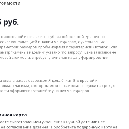
стоимости
5 руб.
нтировочной и не является публичной офертой, для точного
есь за консультацией к нашим менеджерам, с учётом ваших
раметров: размеров, пробы изделия и характеристик вставок. Если
аметр "Камень в изделии" указано "по запросу", цена за вставки не
оговой стоимости, а требует уточнения на дату формирования
а оплаты заказа с сервисом Яндекс Сплит. Это простой и
 оплаты частями, с которым можно сплитовать покупки на срок до
бности оформления уточняйте у наших менеджеров.
чная карта
аете с изготовлением украшения к нужной дате или нет
 на согласование дизайна? Приобретите подарочную карту на