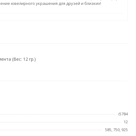
ление ювелирного украшения для друзей и близких!
нта (Вес: 12 гр.)
i5784
12
585, 750, 925