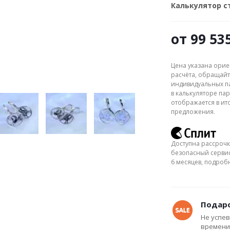
Калькулятор 
от
99 53
Цена указана орие
расчёта, обращайт
индивидуальных па
в калькуляторе пар
отображается в ит
предложения.
Доступна рассрочк
безопасный сервис
6 месяцев, подро
Подаро
Не успев
времени