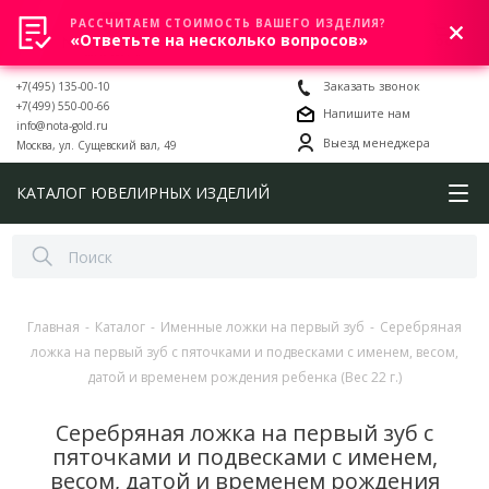
РАССЧИТАЕМ СТОИМОСТЬ ВАШЕГО ИЗДЕЛИЯ?
0
«Ответьте на несколько вопросов»
+7(495) 135-00-10
Заказать звонок
+7(499) 550-00-66
Напишите нам
info@nota-gold.ru
Выезд менеджера
Москва, ул. Сущевский вал, 49
КАТАЛОГ ЮВЕЛИРНЫХ ИЗДЕЛИЙ
Главная
-
Каталог
-
Именные ложки на первый зуб
-
Серебряная
ложка на первый зуб с пяточками и подвесками с именем, весом,
датой и временем рождения ребенка (Вес 22 г.)
Серебряная ложка на первый зуб с
пяточками и подвесками с именем,
весом, датой и временем рождения