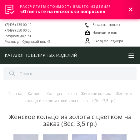
РАССЧИТАЕМ СТОИМОСТЬ ВАШЕГО ИЗДЕЛИЯ?
0
«Ответьте на несколько вопросов»
+7(495) 135-00-10
Заказать звонок
+7(499) 550-00-66
Напишите нам
info@nota-gold.ru
Выезд менеджера
Москва, ул. Сущевский вал, 49
КАТАЛОГ ЮВЕЛИРНЫХ ИЗДЕЛИЙ
Главная
-
Каталог
-
Кольца на заказ
-
Женские кольца
-
Женское
кольцо из золота с цветком на заказ (Вес: 3,5 гр.)
Женское кольцо из золота с цветком на
заказ (Вес: 3,5 гр.)