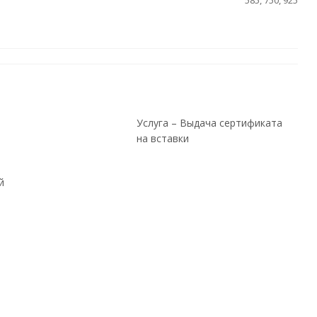
585, 750, 925
Услуга – Выдача сертификата
на вставки
й