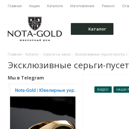
Главная
Акции
Каталоги
Изготовление
Ремонт
Отз
Каталог
Главная
-
Каталог
-
Серьги на заказ
-
Эксклюзивные серьги-пусеты с т
Эксклюзивные серьги-пусеты 
Мы в Telegram
ВИДЕО
НАШИ 