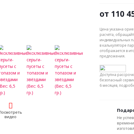
от
110 4
Цена указана орие
расчёта, обращайт
индивидуальных па
в калькуляторе пар
отображается в ит
предложения.
Доступна рассрочк
безопасный сервис
6 месяцев, подро
Подаро
Посмотреть
видео
Не успев
времени
изготов