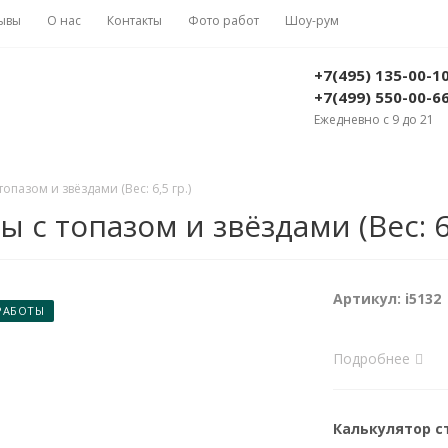
ывы
О нас
Контакты
Фото работ
Шоу-рум
+7(495) 135-00-1
+7(499) 550-00-6
Ежедневно с 9 до 21
опазом и звёздами (Вес: 6,5 гр.)
с топазом и звёздами (Вес: 6,
Артикул: i5132
РАБОТЫ
Подробнее
Калькулятор 