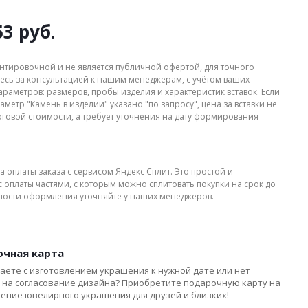
53 руб.
нтировочной и не является публичной офертой, для точного
есь за консультацией к нашим менеджерам, с учётом ваших
раметров: размеров, пробы изделия и характеристик вставок. Если
аметр "Камень в изделии" указано "по запросу", цена за вставки не
оговой стоимости, а требует уточнения на дату формирования
а оплаты заказа с сервисом Яндекс Сплит. Это простой и
 оплаты частями, с которым можно сплитовать покупки на срок до
бности оформления уточняйте у наших менеджеров.
чная карта
аете с изготовлением украшения к нужной дате или нет
 на согласование дизайна? Приобретите подарочную карту на
ление ювелирного украшения для друзей и близких!