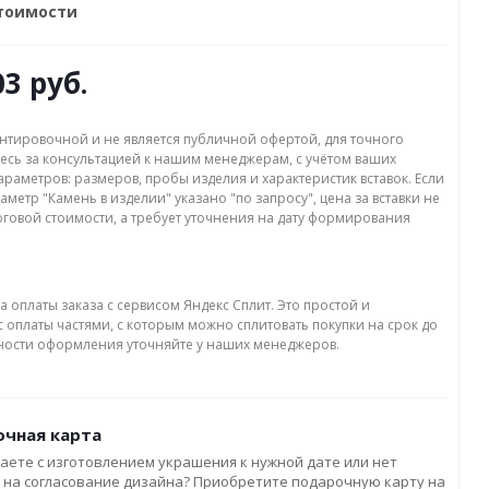
стоимости
03 руб.
нтировочной и не является публичной офертой, для точного
есь за консультацией к нашим менеджерам, с учётом ваших
раметров: размеров, пробы изделия и характеристик вставок. Если
аметр "Камень в изделии" указано "по запросу", цена за вставки не
оговой стоимости, а требует уточнения на дату формирования
а оплаты заказа с сервисом Яндекс Сплит. Это простой и
 оплаты частями, с которым можно сплитовать покупки на срок до
бности оформления уточняйте у наших менеджеров.
чная карта
аете с изготовлением украшения к нужной дате или нет
 на согласование дизайна? Приобретите подарочную карту на