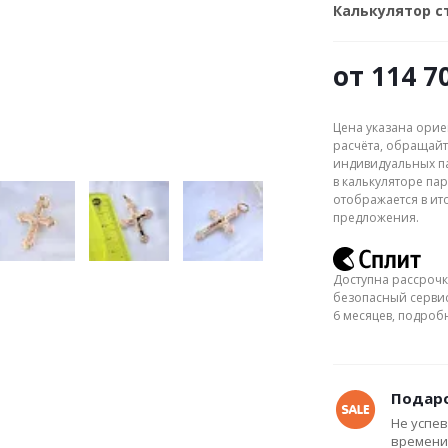
Калькулятор 
от
114 7
Цена указана орие
расчёта, обращайт
индивидуальных па
в калькуляторе пар
отображается в ит
предложения.
Доступна рассрочк
безопасный сервис
6 месяцев, подро
Подаро
Не успев
времени