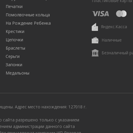
Пластиковые карты
Печатки
Помолвочные кольца
На Рождение Ребенка
Яндекс.Касса
Крестики
Цепочки
Наличные
Браслеты
Безналичный р
Серьги
Запонки
Медальоны
щены. Адрес место нахождения: 127018 г.
 сайта разрешено только с указанием
ением администрации данного сайта
айте принадлежат компании ИП Лозовая