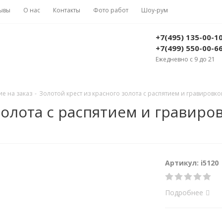
ывы
О нас
Контакты
Фото работ
Шоу-рум
+7(495) 135-00-1
+7(499) 550-00-6
Ежедневно с 9 до 21
е на заказ
-
Золотой крест из красного золота с распятием и гравировкой
золота с распятием и гравиров
Артикул: i5120
Подробнее