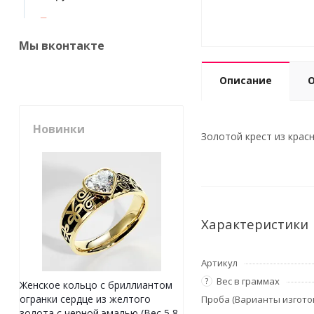
Мы вконтакте
Описание
Новинки
Золотой крест из красн
Характеристики
Артикул
Вес в граммах
?
Женское кольцо с бриллиантом
огранки сердце из желтого
Проба (Варианты изгото
золота с черной эмалью (Вес 5,8