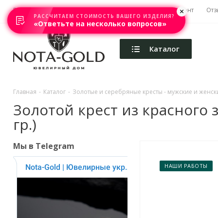
Главная
Акции
Каталоги
Изготовление
Ремонт
Отз
РАССЧИТАЕМ СТОИМОСТЬ ВАШЕГО ИЗДЕЛИЯ?
«Ответьте на несколько вопросов»
Каталог
Главная
-
Каталог
-
Золотые и серебряные кресты - мужские и женски
Золотой крест из красного 
гр.)
Мы в Telegram
НАШИ РАБОТЫ