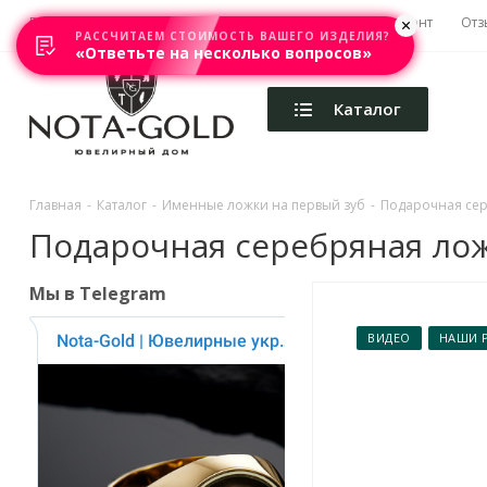
Главная
Акции
Каталоги
Изготовление
Ремонт
Отз
РАССЧИТАЕМ СТОИМОСТЬ ВАШЕГО ИЗДЕЛИЯ?
«Ответьте на несколько вопросов»
Каталог
Главная
-
Каталог
-
Именные ложки на первый зуб
-
Подарочная сере
Подарочная серебряная ложе
Мы в Telegram
ВИДЕО
НАШИ 