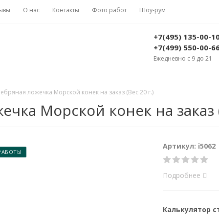
ывы
О нас
Контакты
Фото работ
Шоу-рум
+7(495) 135-00-1
+7(499) 550-00-6
Ежедневно с 9 до 21
бряная ложечка Морской конек на заказ (Вес 20 г.)
чка Морской конек на заказ (В
Артикул: i5062
РАБОТЫ
Подробнее
Калькулятор 