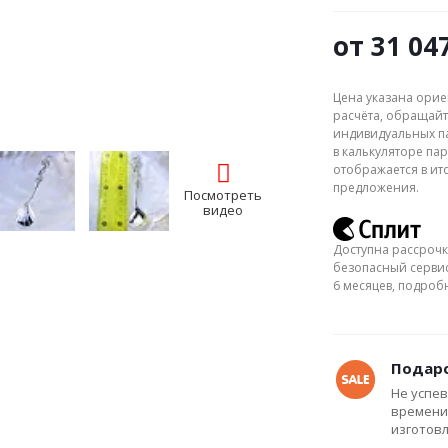
от
31 04
Цена указана орие
расчёта, обращайт
индивидуальных па
в калькуляторе пар
отображается в ит
предложения.
Посмотреть
видео
Доступна рассрочк
безопасный сервис
6 месяцев, подро
Подаро
Не успев
времени
изготов