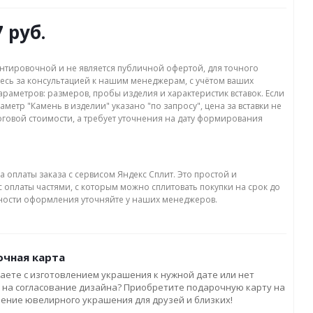
7 руб.
нтировочной и не является публичной офертой, для точного
есь за консультацией к нашим менеджерам, с учётом ваших
раметров: размеров, пробы изделия и характеристик вставок. Если
аметр "Камень в изделии" указано "по запросу", цена за вставки не
оговой стоимости, а требует уточнения на дату формирования
а оплаты заказа с сервисом Яндекс Сплит. Это простой и
 оплаты частями, с которым можно сплитовать покупки на срок до
бности оформления уточняйте у наших менеджеров.
чная карта
аете с изготовлением украшения к нужной дате или нет
 на согласование дизайна? Приобретите подарочную карту на
ление ювелирного украшения для друзей и близких!