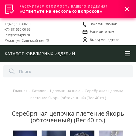
РАССЧИТАЕМ СТОИМОСТЬ ВАШЕГО ИЗДЕЛИЯ?
0
«Ответьте на несколько вопросов»
+7(495) 135-00-10
Заказать звонок
+7(499) 550-00-66
Напишите нам
info@nota-gold.ru
Выезд менеджера
Москва, ул. Сущевский вал, 49
КАТАЛОГ ЮВЕЛИРНЫХ ИЗДЕЛИЙ
Главная
-
Каталог
-
Цепочки на шею
-
Серебряная цепочка
плетение Якорь (обточенный) (Вес 40 гр.)
Серебряная цепочка плетение Якорь
(обточенный) (Вес 40 гр.)