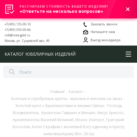
РАССЧИТАЕМ СТОИМОСТЬ ВАШЕГО ИЗДЕЛИЯ?
0
«Ответьте на несколько вопросов»
+7(495) 135-00-10
Заказать звонок
+7(499) 550-00-66
Напишите нам
info@nota-gold.ru
Выезд менеджера
Москва, ул. Сущевский вал, 49
КАТАЛОГ ЮВЕЛИРНЫХ ИЗДЕЛИЙ
Главная
-
Каталог
-
Золотые и серебряные кресты - мужские и женские на заказ
-
Золотой крест с бриллиантами и ликами Святых - Господь
Вседержитель, Архангелы Гавриил и Михаил, Иисус Христос,
Архиепископы Василий Великий, Иоанн Златоуст, Григорий
Богослов, Ангел Серафим с молитвой Богу единому и Кресту
животворящему (Вес: 26 гр)