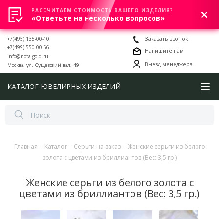
РАССЧИТАЕМ СТОИМОСТЬ ВАШЕГО ИЗДЕЛИЯ?
0
«Ответьте на несколько вопросов»
+7(495) 135-00-10
Заказать звонок
+7(499) 550-00-66
Напишите нам
info@nota-gold.ru
Выезд менеджера
Москва, ул. Сущевский вал, 49
КАТАЛОГ ЮВЕЛИРНЫХ ИЗДЕЛИЙ
Главная
-
Каталог
-
Серьги на заказ
-
Женские серьги из белого
золота с цветами из бриллиантов (Вес: 3,5 гр.)
Женские серьги из белого золота с
цветами из бриллиантов (Вес: 3,5 гр.)