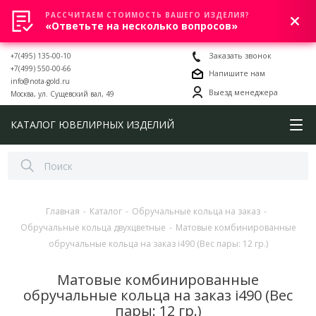
РАССЧИТАЕМ СТОИМОСТЬ ВАШЕГО ИЗДЕЛИЯ?
0
«Ответьте на несколько вопросов»
+7(495) 135-00-10
Заказать звонок
+7(499) 550-00-66
Напишите нам
info@nota-gold.ru
Выезд менеджера
Москва, ул. Сущевский вал, 49
КАТАЛОГ ЮВЕЛИРНЫХ ИЗДЕЛИЙ
Главная
-
Каталог
-
Обручальные кольца на заказ
-
Обручальные кольца двухцветные
-
Матовые комбинированные
обручальные кольца на заказ i490 (Вес пары: 12 гр.)
Матовые комбинированные
обручальные кольца на заказ i490 (Вес
пары: 12 гр.)