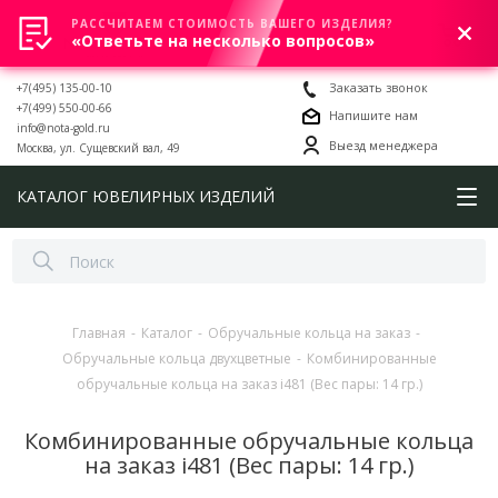
РАССЧИТАЕМ СТОИМОСТЬ ВАШЕГО ИЗДЕЛИЯ?
0
«Ответьте на несколько вопросов»
+7(495) 135-00-10
Заказать звонок
+7(499) 550-00-66
Напишите нам
info@nota-gold.ru
Выезд менеджера
Москва, ул. Сущевский вал, 49
КАТАЛОГ ЮВЕЛИРНЫХ ИЗДЕЛИЙ
Главная
-
Каталог
-
Обручальные кольца на заказ
-
Обручальные кольца двухцветные
-
Комбинированные
обручальные кольца на заказ i481 (Вес пары: 14 гр.)
Комбинированные обручальные кольца
на заказ i481 (Вес пары: 14 гр.)