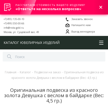
РАССЧИТАЕМ СТОИМОСТЬ ВАШЕГО ИЗДЕЛИЯ?
0
«Ответьте на несколько вопросов»
+7(495) 135-00-10
Заказать звонок
+7(499) 550-00-66
Напишите нам
info@nota-gold.ru
Выезд менеджера
Москва, ул. Сущевский вал, 49
КАТАЛОГ ЮВЕЛИРНЫХ ИЗДЕЛИЙ
Главная
-
Каталог
-
Подвески на заказ
-
Оригинальная подвеска из
красного золота Девушка с веслом в байдарке (Вес: 4,5 гр.)
Оригинальная подвеска из красного
золота Девушка с веслом в байдарке (Вес:
4,5 гр.)