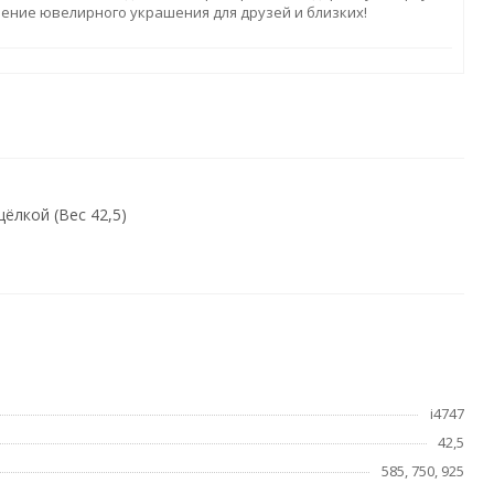
ление ювелирного украшения для друзей и близких!
ёлкой (Вес 42,5)
i4747
42,5
585, 750, 925