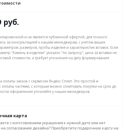
стоимости
9 руб.
нтировочной и не является публичной офертой, для точного
есь за консультацией к нашим менеджерам, с учётом ваших
раметров: размеров, пробы изделия и характеристик вставок. Если
аметр "Камень в изделии" указано "по запросу", цена за вставки не
оговой стоимости, а требует уточнения на дату формирования
а оплаты заказа с сервисом Яндекс Сплит. Это простой и
 оплаты частями, с которым можно сплитовать покупки на срок до
бности оформления уточняйте у наших менеджеров.
чная карта
аете с изготовлением украшения к нужной дате или нет
 на согласование дизайна? Приобретите подарочную карту на