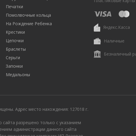
Пластиковые карты
Печатки
Помолвочные кольца
На Рождение Ребенка
Яндекс.Касса
Крестики
Цепочки
Наличные
Браслеты
Безналичный р
Серьги
Запонки
Медальоны
щены. Адрес место нахождения: 127018 г.
 сайта разрешено только с указанием
ением администрации данного сайта
айте принадлежат компании ИП Лозовая