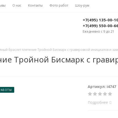
ывы
О нас
Контакты
Фото работ
Шоу-рум
+7(495) 135-00-1
+7(499) 550-00-6
Ежедневно с 9 до 21
ный браслет плетение Тройной Бисмарк с гравировкой инициалов и замк
ние Тройной Бисмарк с грави
Артикул: i4747
РАБОТЫ
Подробнее