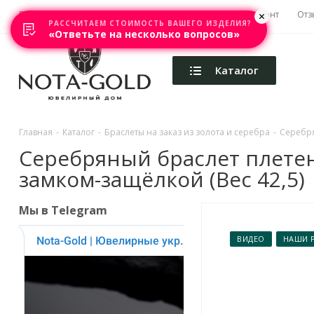
Главная
Акции
Каталоги
Изготовление
Ремонт
Отз
РАССЧИТАЕМ СТОИМОСТЬ ВАШЕГО ИЗДЕЛИЯ?
«Ответьте на несколько вопросов»
Каталог
Главная
-
Каталог
-
Браслеты на заказ из золота и серебра
-
Серебря
Серебряный браслет плете
замком-защёлкой (Вес 42,5)
Мы в Telegram
ВИДЕО
НАШИ 