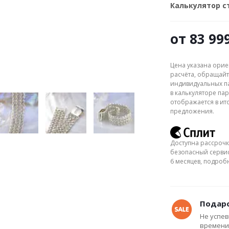
Калькулятор 
от
83 99
Цена указана орие
расчёта, обращайт
индивидуальных па
в калькуляторе пар
отображается в ит
предложения.
Доступна рассрочк
безопасный сервис
6 месяцев, подро
Подаро
Не успев
времени