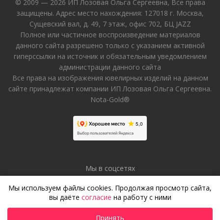
© 2009 — 2026 ИП Лозовая Ольга Сергеевна, Все права
защищены. Адрес место нахождения: 127018 г. Москва,
Сущевский вал, д. 49, 7 этаж, офис 702, БЦ JAZZ
Полное или частичное воспроизведение материалов
данного сайта разрешено только с указанием активной
гиперссылки на источник и обязательным уведомлением
администрации данного сайта
Все права на изображения ювелирных изделий на данном
сайте принадлежат компании ИП Лозовая Ольга Сергеевна.
Nota-Gold®
Мы в соцсетях
Мы используем файлы cookies. Продолжая просмотр сайта,
вы даёте
согласие
на работу с ними
Принять