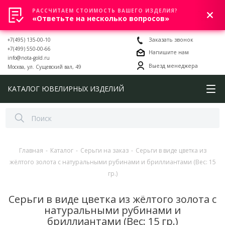
РАССЧИТАЕМ СТОИМОСТЬ ВАШЕГО ИЗДЕЛИЯ?
0
«Ответьте на несколько вопросов»
+7(495) 135-00-10
Заказать звонок
+7(499) 550-00-66
Напишите нам
info@nota-gold.ru
Выезд менеджера
Москва, ул. Сущевский вал, 49
КАТАЛОГ ЮВЕЛИРНЫХ ИЗДЕЛИЙ
Главная
-
Каталог
-
Серьги на заказ
-
Серьги в виде цветка из
жёлтого золота с натуральными рубинами и бриллиантами (Вес: 15
гр.)
Серьги в виде цветка из жёлтого золота с
натуральными рубинами и
бриллиантами (Вес: 15 гр.)