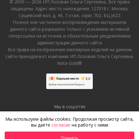
© 2009 — 2026 ИП Лозовая Ольга Сергеевна, Все права
защищены. Адрес место нахождения: 127018 г. Москва,
Сущевский вал, д. 49, 7 этаж, офис 702, БЦ JAZZ
Полное или частичное воспроизведение материалов
данного сайта разрешено только с указанием активной
гиперссылки на источник и обязательным уведомлением
администрации данного сайта
Все права на изображения ювелирных изделий на данном
сайте принадлежат компании ИП Лозовая Ольга Сергеевна.
Nota-Gold®
Мы в соцсетях
Мы используем файлы cookies. Продолжая просмотр сайта,
вы даёте
согласие
на работу с ними
Принять