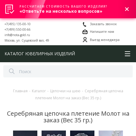
РАССЧИТАЕМ СТОИМОСТЬ ВАШЕГО ИЗДЕЛИЯ?
0
«Ответьте на несколько вопросов»
+7(495) 135-00-10
Заказать звонок
+7(499) 550-00-66
Напишите нам
info@nota-gold.ru
Выезд менеджера
Москва, ул. Сущевский вал, 49
КАТАЛОГ ЮВЕЛИРНЫХ ИЗДЕЛИЙ
Главная
-
Каталог
-
Цепочки на шею
-
Серебряная цепочка
плетение Молот на заказ (Вес 35 гр.)
Серебряная цепочка плетение Молот на
заказ (Вес 35 гр.)