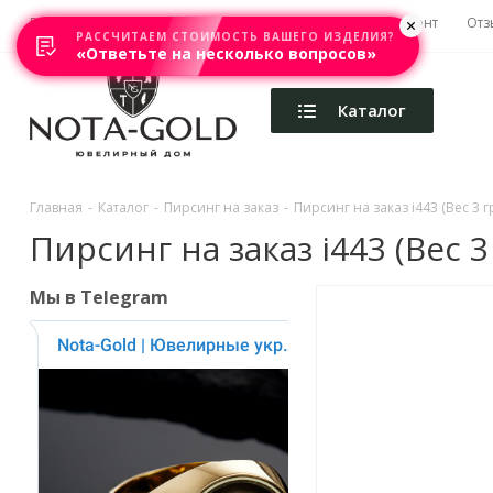
Главная
Акции
Каталоги
Изготовление
Ремонт
Отз
РАССЧИТАЕМ СТОИМОСТЬ ВАШЕГО ИЗДЕЛИЯ?
«Ответьте на несколько вопросов»
Каталог
Главная
-
Каталог
-
Пирсинг на заказ
-
Пирсинг на заказ i443 (Вес 3 гр
Пирсинг на заказ i443 (Вес 3 
Мы в Telegram