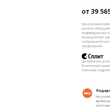
от
39 56
Цена указана орие
расчёта, обращайт
индивидуальных па
в калькуляторе пар
отображается в ит
предложения.
Доступна рассрочк
безопасный сервис
6 месяцев, подро
Подаро
Не успев
времени
изготов