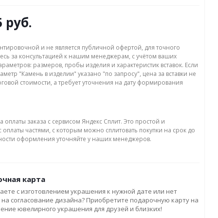
5 руб.
нтировочной и не является публичной офертой, для точного
есь за консультацией к нашим менеджерам, с учётом ваших
раметров: размеров, пробы изделия и характеристик вставок. Если
аметр "Камень в изделии" указано "по запросу", цена за вставки не
оговой стоимости, а требует уточнения на дату формирования
а оплаты заказа с сервисом Яндекс Сплит. Это простой и
 оплаты частями, с которым можно сплитовать покупки на срок до
бности оформления уточняйте у наших менеджеров.
чная карта
аете с изготовлением украшения к нужной дате или нет
 на согласование дизайна? Приобретите подарочную карту на
ление ювелирного украшения для друзей и близких!